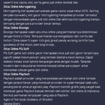
seperti live casino, slot, serta game judi online tembak ikan.
Situs Online Microgaming
Microgaming merupakan perusahaan game casino sejak tahun 2010. Seiring
berjalan nya waktu, slot gacor microgaming menjadikan provider tersebut
dengan menyediakan game judi slot online.Dan akhirnya microgaming mampu
bersaing dengan para provider besar lainnya.
Situs Online Boongo
Boongo merupakan salah satu situs online yang permainan nya didominisasi
dengan history China. Tema permainan nya mengadopsi dari cerita dan
histori China seperti super rich god, great panda, wu kong, lord fortune,
goodness of the moon, shen long mi bao.
Situs Online PG Soft
PG Soft game slot online gacor merupakan situs judi slot gacor terpercaya,
pgsoft adalah mesin pencari uang terbaik diantara mesin lainnya. Dapat
diakses melalui smartphone kesayangan anda dengan mudah. Tampilan
modern dan roda putaran minimal menjadi pilihan para player untuk
memainkan sebuah game slot online.
Situs Online Playtech
Playtech adalah provider yang menyediakan permainan slot online terbaik
dengan jackpot besar, yang membuat provider ini sudah menjadi salah satu
pesaing berat untuk pragmatic play. Playtech memilih grafik yang sangat baik
membuat game Playtech banyak diminati oleh slotter slot online di indonesia.
Berikut permainan terpopuler yang ada di Playtech :
Agen of the Gods Goddess of Wisdom
Geisha Story