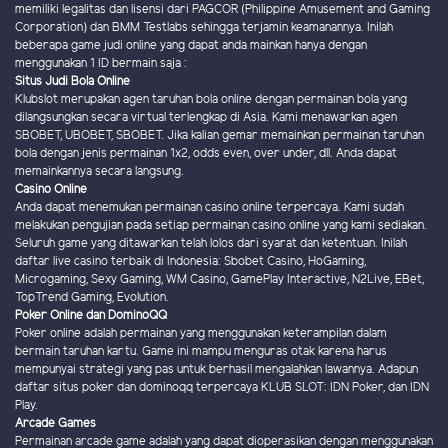
memiliki legalitas dan lisensi dari PAGCOR (Philippine Amusement and Gaming
Corporation) dan BMM Testlabs sehingga terjamin keamanannya. Inilah
beberapa game judi online yang dapat anda mainkan hanya dengan
menggunakan 1 ID bermain saja :
Situs Judi Bola Online
Klubslot merupakan agen taruhan bola online dengan permainan bola yang
dilangsungkan secara virtual terlengkap di Asia. Kami menawarkan agen
SBOBET, UBOBET, SBOBET. Jika kalian gemar memainkan permainan taruhan
bola dengan jenis permainan 1x2, odds even, over under, dll. Anda dapat
memainkannya secara langsung.
Casino Online
Anda dapat menemukan permainan casino online terpercaya. Kami sudah
melakukan pengujian pada setiap permainan casino online yang kami sediakan.
Seluruh game yang ditawarkan telah lolos dari syarat dan ketentuan. Inilah
daftar live casino terbaik di Indonesia: Sbobet Casino, HoGaming,
Microgaming, Sexy Gaming, WM Casino, GamePlay Interactive, N2Live, EBet,
TopTrend Gaming, Evolution.
Poker Online dan DominoQQ
Poker online adalah permainan yang menggunakan keterampilan dalam
bermain taruhan kartu. Game ini mampu menguras otak karena harus
mempunyai strategi yang pas untuk berhasil mengalahkan lawannya. Adapun
daftar situs poker dan dominoqq terpercaya KLUB SLOT: IDN Poker, dan IDN
Play.
Arcade Games
Permainan arcade game adalah yang dapat dioperasikan dengan menggunakan