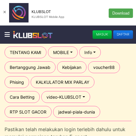
×
KLUBSLOT
Download
KLUBSLOT Mobile App
MASUK
DAFTAR
TENTANG KAMI
MOBILE
Info
Bertanggung Jawab
Kebijakan
voucher88
Phising
KALKULATOR MIX PARLAY
Cara Betting
video-KLUBSLOT
RTP SLOT GACOR
jadwal-piala-dunia
Pastikan telah melakukan login terlebih dahulu untuk