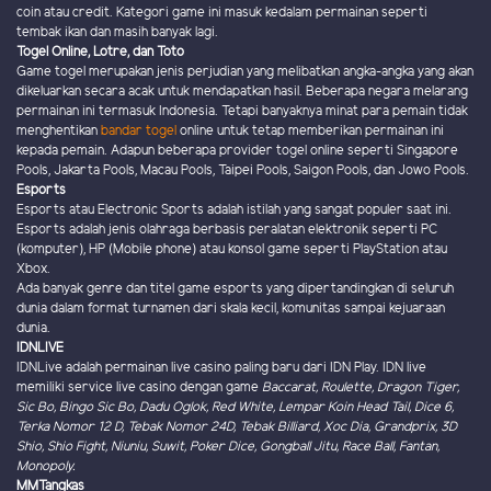
coin atau credit. Kategori game ini masuk kedalam permainan seperti
tembak ikan dan masih banyak lagi.
Togel Online, Lotre, dan Toto
Game togel merupakan jenis perjudian yang melibatkan angka-angka yang akan
dikeluarkan secara acak untuk mendapatkan hasil. Beberapa negara melarang
permainan ini termasuk Indonesia. Tetapi banyaknya minat para pemain tidak
menghentikan
bandar togel
online untuk tetap memberikan permainan ini
kepada pemain. Adapun beberapa provider togel online seperti Singapore
Pools, Jakarta Pools, Macau Pools, Taipei Pools, Saigon Pools, dan Jowo Pools.
Esports
Esports atau Electronic Sports adalah istilah yang sangat populer saat ini.
Esports adalah jenis olahraga berbasis peralatan elektronik seperti PC
(komputer), HP (Mobile phone) atau konsol game seperti PlayStation atau
Xbox.
Ada banyak genre dan titel game esports yang dipertandingkan di seluruh
dunia dalam format turnamen dari skala kecil, komunitas sampai kejuaraan
dunia.
IDNLIVE
IDNLive adalah permainan live casino paling baru dari IDN Play. IDN live
memiliki service live casino dengan game
Baccarat, Roulette, Dragon Tiger,
Sic Bo, Bingo Sic Bo, Dadu Oglok, Red White, Lempar Koin Head Tail, Dice 6,
Terka Nomor 12 D, Tebak Nomor 24D, Tebak Billiard, Xoc Dia, Grandprix, 3D
Shio, Shio Fight, Niuniu, Suwit, Poker Dice, Gongball Jitu, Race Ball, Fantan,
Monopoly.
MMTangkas