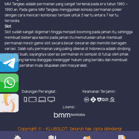
MM Tangkas adalah permainan yang sangat terkenal pada era tahun 1980 –
1990 an. Pada game MM Tangkas menggunkan konsep permainan poker
dengan cara mencari kombinasi terbaik untuk 5 kartu antara 7 kartu
tersedia.
Slot
Slot sudah sangat digemari hingga menjadi booming pada jaman itu, sehingga
membuat beberapa kasino pada jaman itu memutuskan untuk membuat
permainan mesin game slot secara besar-besaran dan memiliki beragam
variasi. Salah satu permainan yang paling dikenal di Indonesia adalah dindong
atau slot buah, sayangnya operasi permainan ini sempat di tutup oleh pihak
berwenang karena dianggap melanggar hukum yang berlaku dan membuat
game ini perlahan mulai dilupakan oleh masyarakat.
Dukungan Perangkat :
Keamanan Terjamin :
Lisensi :
Copyright © - KLUBSLOT. Seluruh hak cipta dilindungi