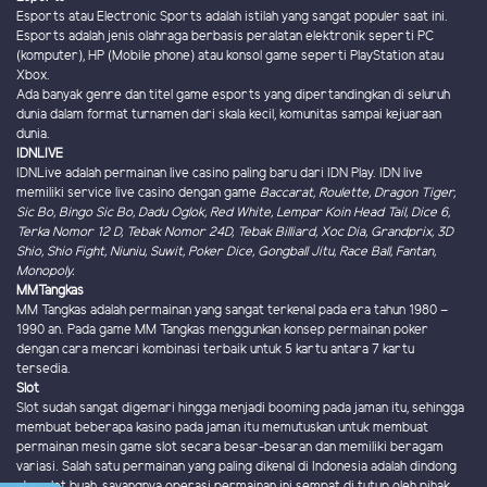
Esports atau Electronic Sports adalah istilah yang sangat populer saat ini.
Esports adalah jenis olahraga berbasis peralatan elektronik seperti PC
(komputer), HP (Mobile phone) atau konsol game seperti PlayStation atau
Xbox.
Ada banyak genre dan titel game esports yang dipertandingkan di seluruh
dunia dalam format turnamen dari skala kecil, komunitas sampai kejuaraan
dunia.
IDNLIVE
IDNLive adalah permainan live casino paling baru dari IDN Play. IDN live
memiliki service live casino dengan game
Baccarat, Roulette, Dragon Tiger,
Sic Bo, Bingo Sic Bo, Dadu Oglok, Red White, Lempar Koin Head Tail, Dice 6,
Terka Nomor 12 D, Tebak Nomor 24D, Tebak Billiard, Xoc Dia, Grandprix, 3D
Shio, Shio Fight, Niuniu, Suwit, Poker Dice, Gongball Jitu, Race Ball, Fantan,
Monopoly.
MMTangkas
MM Tangkas adalah permainan yang sangat terkenal pada era tahun 1980 –
1990 an. Pada game MM Tangkas menggunkan konsep permainan poker
dengan cara mencari kombinasi terbaik untuk 5 kartu antara 7 kartu
tersedia.
Slot
Slot sudah sangat digemari hingga menjadi booming pada jaman itu, sehingga
membuat beberapa kasino pada jaman itu memutuskan untuk membuat
permainan mesin game slot secara besar-besaran dan memiliki beragam
variasi. Salah satu permainan yang paling dikenal di Indonesia adalah dindong
atau slot buah, sayangnya operasi permainan ini sempat di tutup oleh pihak