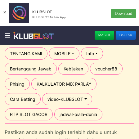
×
KLUBSLOT
Download
KLUBSLOT Mobile App
MASUK
DAFTAR
TENTANG KAMI
MOBILE
Info
Bertanggung Jawab
Kebijakan
voucher88
Phising
KALKULATOR MIX PARLAY
Cara Betting
video-KLUBSLOT
RTP SLOT GACOR
jadwal-piala-dunia
Pastikan anda sudah login terlebih dahulu untuk