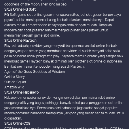
goodness of the moon, shen long mi bao.
Situs Online PG Soft
PG Soft game slot online gacor merupakan situs judi slot gacor terpercaya,
pgsoft adalah mesin pencari uang terbaik diantara mesin lainnya. Dapat
diakses melalui smartphone kesayangan anda dengan mudah. Tampilan
modern dan roda putaran minimal menjadi pilihan para player untuk
memainkan sebuah game slot online.
Situs Online Playtech
Playtech adalah provider yang menyediakan permainan slot online terbaik
dengan jackpot besar, yang membuat provider ini sudah menjadi salah satu
pesaing berat untuk pragmatic play. Playtech memilih grafik yang sangat baik
membuat game Playtech banyak diminati oleh slotter slot online di indonesia.
Berikut permainan terpopuler yang ada di Playtech :
Agen of the Gods Goddess of Wisdom
Geisha Story
Suicide Squad
Amazon Wild
Situs Online Habanero
Habanero merupakan provider yang menyediakan permainan slot online
dengan grafik yang bagus, sehingga banyak sekali para penggemar slot online
yang memainkan nya. Permainan dari habanero juga sudah sangat populer
karena provider habanero mempunyai jackpot yang besar serta mudah untuk
didapatkan.
Situs Online CQ9
CQ9 berpusat di manila yang menjadi kantor provider nya. Provider CQ9 juga