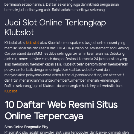
berlimpah setiap harinya. Daftar sekarang juga dan nikmati pengalaman
bermain judi online yang unik. Raih hadiah menariknya sekarang.
Judi Slot Online Terlengkap
Klubslot
Klubslot atau
klub slot
atau Klubslots merupakan situs judi online resmi yang
memiliki legalitas dan lisensi dari PAGCOR (Philippine Amusement and Gaming
Corporation) dan BMM Testlabs sehingga terjamin keamanannya. Didukung
oleh customer service ramah dan profesional tersedia 24 jam nonstop yang
siap membantu member kapan saja. Klubslot telah berkomitmen memberikan
pelayanan terbaik dengan meningkatkan kualitas website kami dan
menyediakan pelayanan lewat video tutorial, panduan betting, link alternatif
dan fitur menarik lainnya untuk membantu member meraih kemenangan.
Daftar sekarang juga di Klubslot dan menangkan hadiahnya di website kami
Klubslot
10 Daftar Web Resmi Situs
Online Terpercaya
Situs Online Pragmatic Play
Pragmatic play adalah provider slot yang terpopuler dan banyak diminati oleh