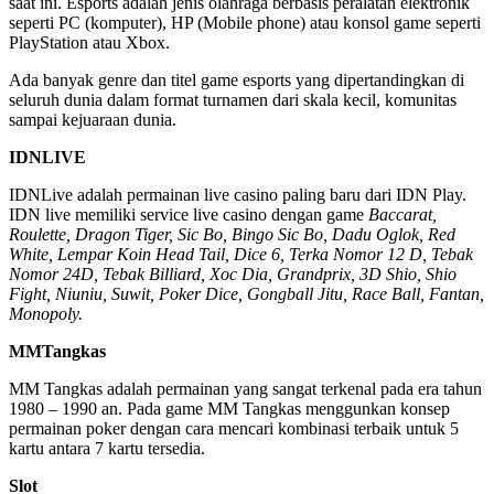
saat ini. Esports adalah jenis olahraga berbasis peralatan elektronik
seperti PC (komputer), HP (Mobile phone) atau konsol game seperti
PlayStation atau Xbox.
Ada banyak genre dan titel game esports yang dipertandingkan di
seluruh dunia dalam format turnamen dari skala kecil, komunitas
sampai kejuaraan dunia.
IDNLIVE
IDNLive adalah permainan live casino paling baru dari IDN Play.
IDN live memiliki service live casino dengan game
Baccarat,
Roulette, Dragon Tiger, Sic Bo, Bingo Sic Bo, Dadu Oglok, Red
White, Lempar Koin Head Tail, Dice 6, Terka Nomor 12 D, Tebak
Nomor 24D, Tebak Billiard, Xoc Dia, Grandprix, 3D Shio, Shio
Fight, Niuniu, Suwit, Poker Dice, Gongball Jitu, Race Ball, Fantan,
Monopoly.
MMTangkas
MM Tangkas adalah permainan yang sangat terkenal pada era tahun
1980 – 1990 an. Pada game MM Tangkas menggunkan konsep
permainan poker dengan cara mencari kombinasi terbaik untuk 5
kartu antara 7 kartu tersedia.
Slot