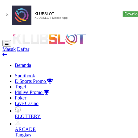
×
KLUBSLOT
Downlo
KLUBSLOT Mobile App
Masuk
Daftar
Beranda
Sportbook
E-Sports
Promo
Togel
Idnlive
Promo
Poker
Live Casino
ELOTTERY
ARCADE
Tangkas