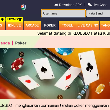
Download APK
Live Chat
O
PROMO
TS
IDNLIVE
ARCADE
POKER
TOGEL
LIVE CASINO
TANG
 di KLUBSLOT atau Klubslots atau Klub Slot | Situs Judi O
randa
Poker
BSLOT menghadirkan permainan taruhan poker menggunakan uang