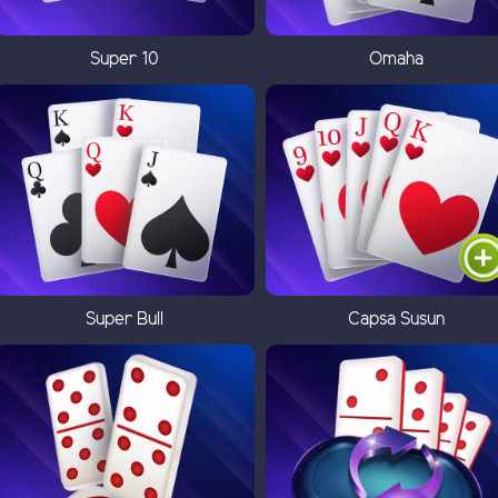
Super 10
Omaha
Super Bull
Capsa Susun