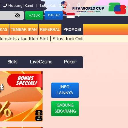
Hubungi Kami
Lupa Kata Sandi?
DAFTAR
KAS
TEMBAK IKAN
REFERRAL
PROMOSI
di Online Terlengkap & Terpercaya di Indonesia! Dapatkan 
Slots
LiveCasino
Poker
INFO
LAINNYA
GABUNG
SEKARANG