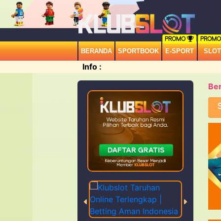
PROMO
PROM
BERANDA
SPORTBOOK
E-SPORT
SLO
Info :
Selamat da
Be