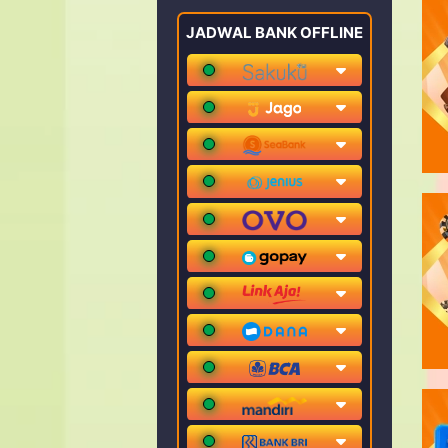
JADWAL BANK OFFLINE