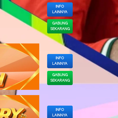
INFO
LAINNYA
GABUNG
SEKARANG
INFO
LAINNYA
GABUNG
SEKARANG
INFO
LAINNYA