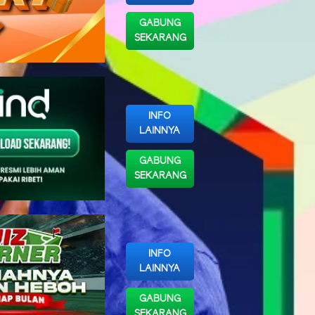
GABUNG
SEKARANG
INFO
LAINNYA
GABUNG
SEKARANG
INFO
LAINNYA
GABUNG
SEKARANG