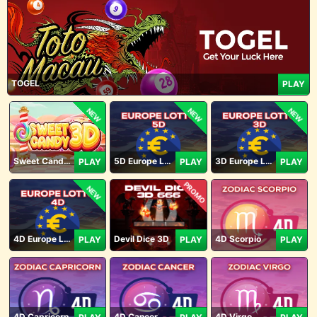
TOGEL
PLAY
NEW
NEW
NEW
Sweet Candy 3D
5D Europe Lotto
3D Europe Lotto
PLAY
PLAY
PLAY
PROMO
NEW
4D Europe Lotto
Devil Dice 3D
4D Scorpio
PLAY
PLAY
PLAY
4D Capricorn
4D Cancer
4D Virgo