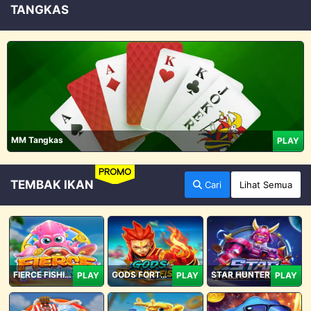
TANGKAS
MM Tangkas
PLAY
PROMO
TEMBAK IKAN
Cari
Lihat Semua
FIERCE FISHING
GODS FORTUNE FISHING
STAR HUNTER
PLAY
PLAY
PLAY