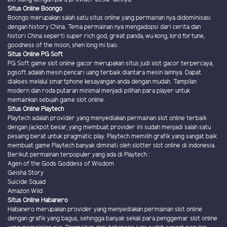
Situs Online Boongo
Boongo merupakan salah satu situs online yang permainan nya didominisasi
dengan history China. Tema permainan nya mengadopsi dari cerita dan
histori China seperti super rich god, great panda, wu kong, lord fortune,
goodness of the moon, shen long mi bao.
Situs Online PG Soft
PG Soft game slot online gacor merupakan situs judi slot gacor terpercaya,
pgsoft adalah mesin pencari uang terbaik diantara mesin lainnya. Dapat
diakses melalui smartphone kesayangan anda dengan mudah. Tampilan
modern dan roda putaran minimal menjadi pilihan para player untuk
memainkan sebuah game slot online.
Situs Online Playtech
Playtech adalah provider yang menyediakan permainan slot online terbaik
dengan jackpot besar, yang membuat provider ini sudah menjadi salah satu
pesaing berat untuk pragmatic play. Playtech memilih grafik yang sangat baik
membuat game Playtech banyak diminati oleh slotter slot online di indonesia.
Berikut permainan terpopuler yang ada di Playtech :
Agen of the Gods Goddess of Wisdom
Geisha Story
Suicide Squad
Amazon Wild
Situs Online Habanero
Habanero merupakan provider yang menyediakan permainan slot online
dengan grafik yang bagus, sehingga banyak sekali para penggemar slot online