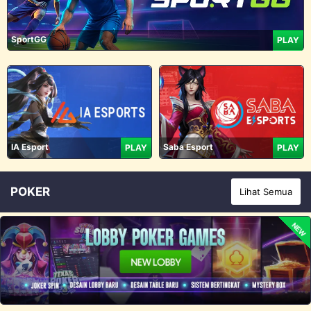
SportGG
PLAY
IA Esport
Saba Esport
PLAY
PLAY
POKER
Lihat Semua
NEW