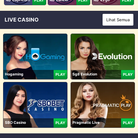
PLAY
PLAY
PLAY
LIVE CASINO
Lihat Semua
Hogaming
Sg8 Evolution
PLAY
PLAY
SBO Casino
Pragmatic Live
PLAY
PLAY